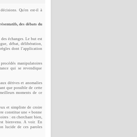
décisions. Qu'en est-il à
sentatifs, des débats du
, des échanges. Le but est
gue, débat, délibération,
règles dont l’application
u procédés manipulatoires
stance qui se revendique
 aux dérives et anomalies
ant que possible de cette
 meilleurs moments de ce
eux et simpliste de croire
ère constitue une « bonne
ires : en cherchant bien,
est bienvenu. A voir. En
ion lucide de ces paroles