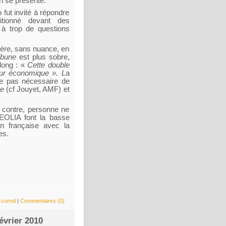
n se présente.
fut invité à répondre
tionné devant des
 à trop de questions
nière, sans nuance, en
ibune
est plus sobre,
 long : «
Cette double
eur économique ». L
a
me pas nécessaire de
ue
(cf Jouyet, AMF) et
 contre, personne ne
VEOLIA font la basse
ion française avec la
es.
u cumul
|
Commentaires (0)
évrier 2010