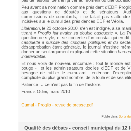
pas de raisons
de s’en priver au moment où une occasio
Peu avant sa nomination comme président d’EDF, Proglio 
aux questions de députés et de sénateurs. Audi
commissions de cumulards, il ne fallait pas s’attendre
incisives sur le cumul des présidences EDF et Véolia.
Libération
, le 29 octobre 2010, s’en est indigné, à sa ma
titrant «
Proglio fait avaler sa double casquette ». La Tr
question de style, et se contente d’un constat qui en dit
casquette a suscité des critiques politiques et du sect
désapprobation étant générale, le journal n’estime mê
donner un seul argument expliquant cette situation
baroq
indéfendable.
Et nous voilà de nouveau encumulé : tout le monde est
bouge -
et les administrateurs dociles d’EDF et de 
besogne de ratifier le cumulard,
entérinant l’except
complicité du plus grand nombre, de la foule et de ses élit
Patience … ce n’est pas la fin de l’histoire.
Francis Odier, mars 2010
Cumul - Proglio - revue de presse.pdf
Publié dans
Sortir d
Qualité des débats - conseil municipal du 12 f