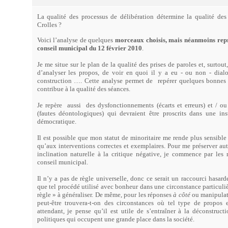
La qualité des processus de délibération détermine la qualité des 
Crolles ?
Voici l’analyse de quelques
morceaux choisis, mais néanmoins repré
conseil municipal du 12 février 2010
.
Je me situe sur le plan de la qualité des prises de paroles et, surtout
d’analyser les propos, de voir en quoi il y a eu - ou non - dialo
construction …. Cette analyse permet de
repérer quelques bonnes 
contribue à la qualité des séances.
Je repère
aussi
des dysfonctionnements (écarts et erreurs) et / o
(fautes déontologiques) qui devraient être proscrits dans une in
démocratique.
Il est possible que mon statut de minoritaire me rende plus sensible
qu’aux interventions correctes et exemplaires. Pour me préserver aut
inclination naturelle à la critique négative, je commence par les
conseil municipal.
Il n’y a pas de règle universelle, donc ce serait un raccourci hasard
que tel procédé utilisé avec bonheur dans une circonstance particuli
règle » à généraliser. De même, pour les réponses
à côté
ou manipulato
peut-être trouvera-t-on des circonstances où tel type de propos 
attendant, je pense qu’il est utile de s’entraîner à la déconstruct
politiques qui occupent une grande place dans la société.