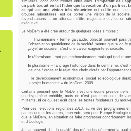
similaires, donc concurrentes entre elles.
L’impératif de l’ap
un parti traduit en fait l’idée que la vocation d’un parti est
ce qui est une vision très réductrice
qui oublie que l’esse
groupes minoritaires, est de porter une vision de la société
revendications ... en attendant d'être majoritaire et / ou en sit
exécutive.
Le MoDem a été créé autour de quelques idées simples :
·
l’humanisme - terme galvaudé, objectif pouvant paraître
l’observation quotidienne de la société montre que
si on le
projet de société,
c’est une valeur exigeante et radicale,
s
·
le réformisme - mot peu enthousiasmant mais qui traduit une
·
le pluralisme – l’ancrage historique dans le centrisme, c’est
gauche / droite et le rejet des choix dictés par l’appartenanc
·
le développement économique, social et écologique durabl
« projet humaniste » du MoDem, 2009.
Certains pensent que le MoDem est une écurie présidentielle. C
une hypothèse crédible, mais ce n’est pas mon point de vue
militants, ni ce qui est écrit dans les textes fondateurs du mouv
Pour ces
élections régionales 2010, au vu des programmes e
par les uns et les autres, mon vote sera pour Europe Écologie 
que le MoDem, en situation de faire progresser concrètement le
et d’Écologie.
Je l’ai souvent dit : la qualité des méthodes détermine la qualit