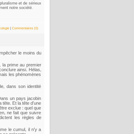
pluralisme et de sérieux
ement notre société.
cologie
|
Commentaires (0)
empêcher le moins du
, la prime au premier
conclure ainsi. Hélas,
, mais les phénomènes
e, dans son identité
 Dans un pays jacobin
tête. Et la tête d’une
tre exclue : quel que
en, ne fait que suivre
ictent les règles de
me le cumul, il n’y a