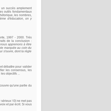
er, un succès amplement
des outils fondamentaux
 rhétorique, les nombres,
tème d'éducation, on y
erte, 1997 - 2000. Très
raits de la conclusion :
e nous apprenons à être
arole marquée au coin du
ui s'ouvre, dont la règle
 et débattre pour valider
fier les consensus, les
es objectifs ...
 couvre qu'une partie du
 sérieux ! Et ne met pas
voix et par écrit. Si vous