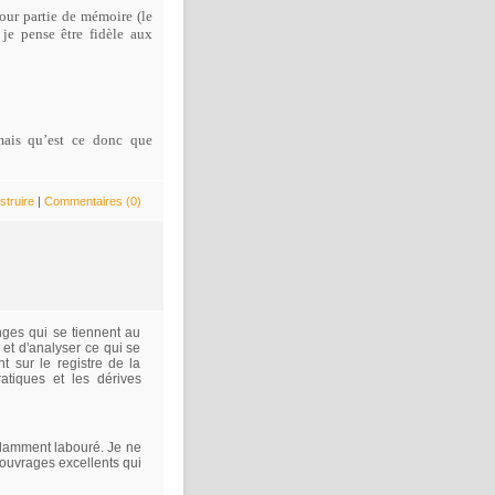
pour partie de mémoire (le
 je pense être fidèle aux
mais qu’est ce donc que
struire
|
Commentaires (0)
ges qui se tiennent au
r et d'analyser ce qui se
t sur le registre de la
atiques et les dérives
ndamment labouré. Je ne
ouvrages excellents qui