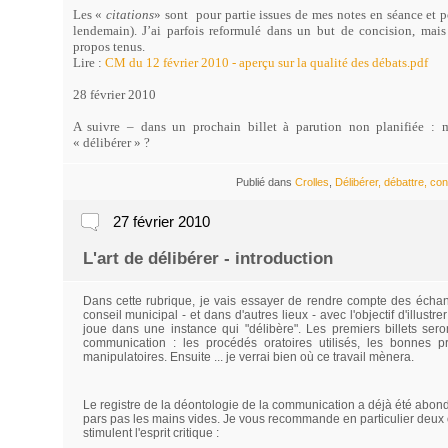
Les «
citations
» sont
pour partie issues de mes notes en séance et 
lendemain). J’ai parfois reformulé dans un but de concision, mais
propos tenus.
Lire :
CM du 12 février 2010 - aperçu sur la qualité des débats.pdf
28 février 2010
A suivre – dans un prochain billet à parution non planifiée : 
« délibérer » ?
Publié dans
Crolles
,
Délibérer, débattre, con
27 février 2010
L'art de délibérer - introduction
Dans cette rubrique, je vais essayer de rendre compte des échan
conseil municipal - et dans d'autres lieux - avec l'objectif d'illustre
joue dans une instance qui "délibère". Les premiers billets seron
communication : les procédés oratoires utilisés, les bonnes pr
manipulatoires. Ensuite ... je verrai bien où ce travail mènera.
Le registre de la déontologie de la communication a déjà été abo
pars pas les mains vides. Je vous recommande en particulier deux 
stimulent l'esprit critique :