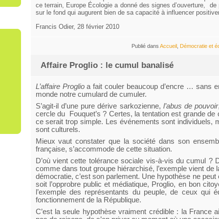
ce terrain, Europe Écologie a donné des signes d’ouverture,
de 
sur le fond qui augurent bien de sa capacité à influencer positiv
Francis Odier, 28 février 2010
Publié dans
Accueil
,
Démocratie et é
Affaire Proglio : le cumul banalisé
L’affaire Proglio
a fait couler beaucoup d’encre … sans 
monde notre cumulard de cumuler.
S’agit-il d’une pure dérive sarkozienne,
l’abus de pouvoir
cercle du
Fouquet’s ? Certes, la tentation est grande de 
ce serait trop simple. Les événements sont individuels
sont culturels.
Mieux vaut constater que la société dans son ensembl
française, s’accommode de cette situation.
D’où vient cette tolérance sociale vis-à-vis du cumul ?
comme dans tout groupe hiérarchisé, l’exemple vient de la 
démocratie, c’est son parlement. Une hypothèse ne peut ê
soit l’opprobre public et médiatique, Proglio, en bon citoy
l’exemple des représentants du peuple, de ceux qui éd
fonctionnement de la République.
C’est la seule hypothèse vraiment crédible : la France ai