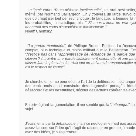
- Le "
petit cours d'auto-défense intellectuelle
", un vrai best sell
mérité, par Normand Baillargeon. On y trouvera un large survol 
que doit maîtriser tout penseur critique : le langage, la logique, la
les probabilités, la statistique, etc. "
Si nous avions un vrai sys
donnerait des cours d'autodéfense intellectuelle
. "
Noam Chomsky.
- "
La parole manipulée
", de Philippe Breton, Editions La Découv
complet, plus technique et moins militant que le Baillargeon. Ext
"
N'est-ce pas dans l'apprentissage de l'échange de la parole qu
citoyen ? (...) Entre une parole illusoirement rationnelle et une p
laisser-faire le plus absolu, c'est tout un univers de responsabilité q
est le respect de l'autre".
Je cherche un terme pour décrire l'art de la délibération : échanger
des choix, mais aussi construire des diagnostics partagés, identi
désaccords et les incertitudes, décider des actions cohérentes avec l
En privilégiant l'argumentation, il me semble que la "
réthorique
" ne
sujet.
J'étais tenté par la
débatologie
, mais ce néologisme n'est pas assez
assez l'accent sur l'idée qu'il s'agit de raisonner en groupe, à haute 
avez des idées, je suis preneur.