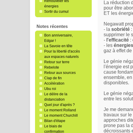
Renouveler les
La réduction d
énergies
pour être abor
Sortir du cumul
ET les énergi
Negawatt prop
Notes récentes
- la
sobriété
:
supprimer le 
Bon anniversaire,
-
l'efficacité
:
Edgar !
- les
énergie
La Savoie en tête
gaz à effet de 
Pour la liberté d'accès
aux espaces naturels
Le génie néga
Retour sur terre
l'énergie est 
Rebelote
cause fondamen
Retour aux sources
ensemble, en 
Clap de fin
disponibles.
Accélération
Ubu roi
Le génie négaw
Le délire de la
entre les solu
distanciation
Quel jour d'après ?
Je me demande
Le moment Rolland
travaux sur l
Le moment Churchill
approches dite
Bilan d'étape
prone pas la d
Le biais de
décroissants e
confirmation