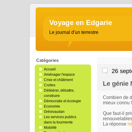
Voyage en Edgarie
Le journal d'un terrestre
Catégories
Accueil
26 sep
Aménager l'espace
Crise et châtiment
Le génie
Crolles
Délibérer, débattre,
construire
Combien de dis
Démocratie et écologie
mieux connu !
Economie
Grésivaudan
Que faut-il pr
Les services publics
renouvelables
dans la tourmente
La réponse
n
Mobilité